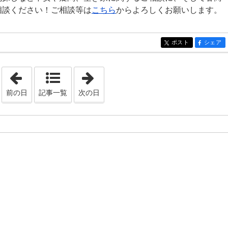
相談ください！ご相談等は
こちら
からよろしくお願いします。
ポスト
シェア
entry1505
entry15
「2023年4月21日」
「2023年4月24日」
前の日
記事一覧
次の日