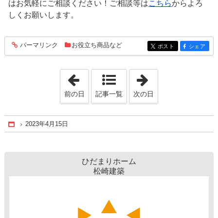
はお気軽にご相談ください！ご相談等は
こちら
からよろ
しくお願いします。
パーマリンク
お役立ち商品など
entry1486
ポスト
シェア
entry1486
entry1486
「2023年4月14日」
「2023年4月18日
前の日
記事一覧
次の日
2023年4月15日
Home
ひだまりホーム
松崎建築