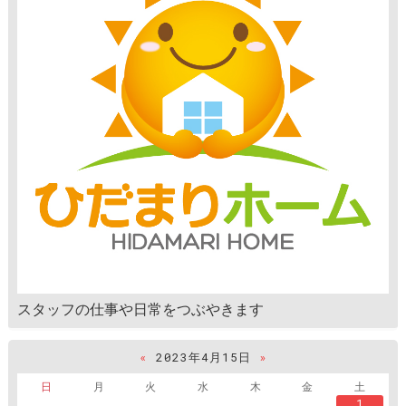
スタッフの仕事や日常をつぶやきます
«
2023年4月15日
»
日
月
火
水
木
金
土
1