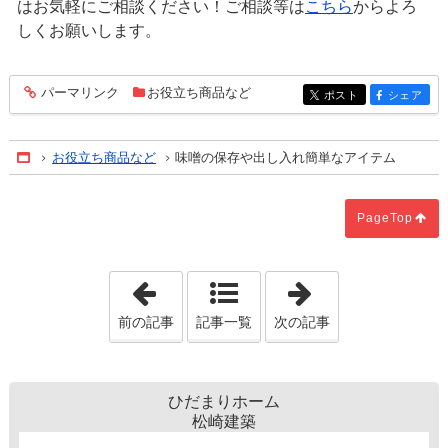
はお気軽にご相談ください！ご相談等は
こちら
からよろ
しくお願いします。
パーマリンク
お役立ち商品など
entry1486
ポスト
シェア
entry1486
entry1486
お役立ち商品など
味噌の保存や出し入れ簡単なアイテム
Home
PageTop
「隣の庭木が越境してきた場合」
「ミヨシ産業さ
前の記事
記事一覧
次の記事
ひだまりホーム
松崎建築