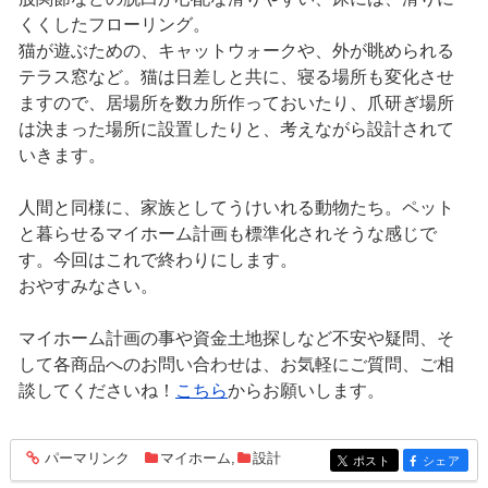
くくしたフローリング。
猫が遊ぶための、キャットウォークや、外が眺められる
テラス窓など。猫は日差しと共に、寝る場所も変化させ
ますので、居場所を数カ所作っておいたり、爪研ぎ場所
は決まった場所に設置したりと、考えながら設計されて
いきます。
人間と同様に、家族としてうけいれる動物たち。ペット
と暮らせるマイホーム計画も標準化されそうな感じで
す。今回はこれで終わりにします。
おやすみなさい。
マイホーム計画の事や資金土地探しなど不安や疑問、そ
して各商品へのお問い合わせは、お気軽にご質問、ご相
談してくださいね！
こちら
からお願いします。
パーマリンク
マイホーム
,
設計
entry755
ポスト
シェア
entry755
entry755