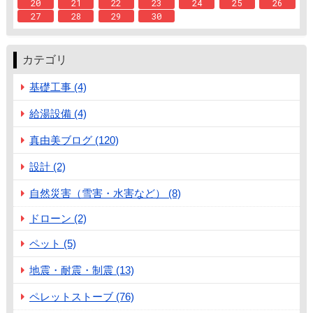
20
21
22
23
24
25
26
27
28
29
30
カテゴリ
基礎工事 (4)
給湯設備 (4)
真由美ブログ (120)
設計 (2)
自然災害（雪害・水害など） (8)
ドローン (2)
ペット (5)
地震・耐震・制震 (13)
ペレットストーブ (76)