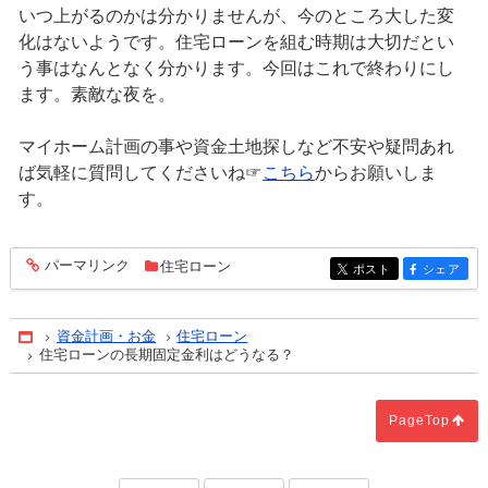
いつ上がるのかは分かりませんが、今のところ大した変
化はないようです。住宅ローンを組む時期は大切だとい
う事はなんとなく分かります。今回はこれで終わりにし
ます。素敵な夜を。
マイホーム計画の事や資金土地探しなど不安や疑問あれ
ば気軽に質問してくださいね☞
こちら
からお願いしま
す。
パーマリンク
住宅ローン
entry429
ポスト
シェア
entry429
entry429
資金計画・お金
住宅ローン
Home
住宅ローンの長期固定金利はどうなる？
PageTop
「自然が教えてくれること」
「IT重説（重要