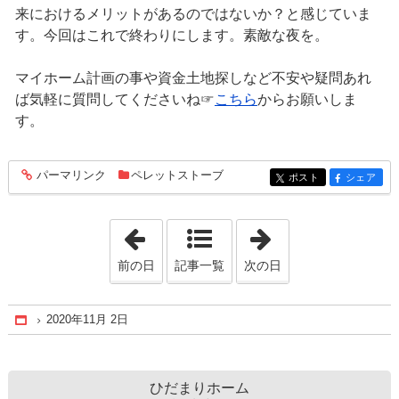
来におけるメリットがあるのではないか？と感じていま
す。今回はこれで終わりにします。素敵な夜を。
マイホーム計画の事や資金土地探しなど不安や疑問あれ
ば気軽に質問してくださいね☞
こちら
からお願いしま
す。
パーマリンク
ペレットストーブ
entry427
ポスト
シェア
entry427
entry427
「2020年11月 1日」
「2020年11月 3
前の日
記事一覧
次の日
2020年11月 2日
Home
ひだまりホーム