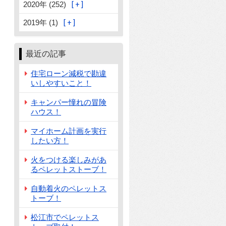
2020年 (252)
2019年 (1)
最近の記事
住宅ローン減税で勘違
いしやすいこと！
キャンパー憧れの冒険
ハウス！
マイホーム計画を実行
したい方！
火をつける楽しみがあ
るペレットストーブ！
自動着火のペレットス
トーブ！
松江市でペレットス