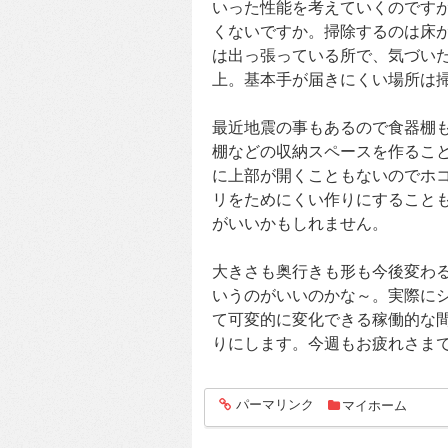
いった性能を考えていくのです
くないですか。掃除するのは床
は出っ張っている所で、気づい
上。基本手が届きにくい場所は
最近地震の事もあるので食器棚
棚などの収納スペースを作るこ
に上部が開くこともないのでホ
リをためにくい作りにすること
がいいかもしれません。
大きさも奥行きも形も今後変わ
いうのがいいのかな～。実際に
て可変的に変化できる稼働的な
りにします。今週もお疲れさま
パーマリンク
マイホーム
entry282