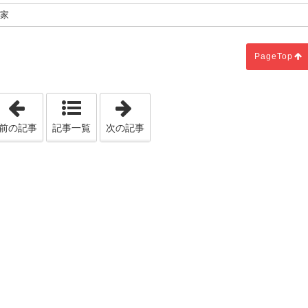
る家
PageTop
「1人だけではできない！」
「ダウンライトと反射率」
前の記事
記事一覧
次の記事