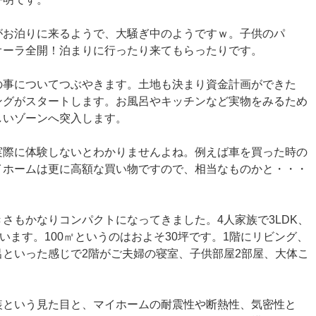
がお泊りに来るようで、大騒ぎ中のようですｗ。子供のパ
オーラ全開！泊まりに行ったり来てもらったりです。
の事についてつぶやきます。土地も決まり資金計画ができた
ングがスタートします。お風呂やキッチンなど実物をみるため
しいゾーンへ突入します。
実際に体験しないとわかりませんよね。例えば車を買った時の
イホームは更に高額な買い物ですので、相当なものかと・・・
さもかなりコンパクトになってきました。4人家族で3LDK、
います。100㎡というのはおよそ30坪です。1階にリビング、
といった感じで2階がご夫婦の寝室、子供部屋2部屋、大体こ
装という見た目と、マイホームの耐震性や断熱性、気密性と