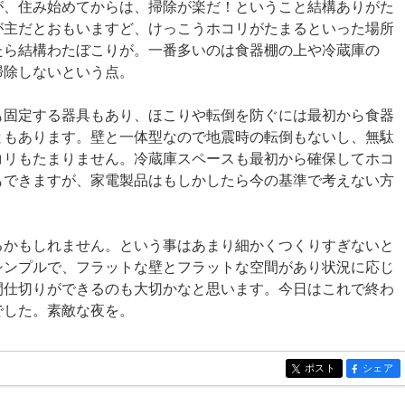
が、住み始めてからは、掃除が楽だ！ということ結構ありがた
が主だとおもいますど、けっこうホコリがたまるといった場所
たら結構わたぼこりが。一番多いのは食器棚の上や冷蔵庫の
掃除しないという点。
も固定する器具もあり、ほこりや転倒を防ぐには最初から食器
ともあります。壁と一体型なので地震時の転倒もないし、無駄
コリもたまりません。冷蔵庫スペースも最初から確保してホコ
もできますが、家電製品はもしかしたら今の基準で考えない方
るかもしれません。という事はあまり細かくつくりすぎないと
シンプルで、フラットな壁とフラットな空間があり状況に応じ
間仕切りができるのも大切かなと思います。今日はこれで終わ
でした。素敵な夜を。
ポスト
シェア
entry282
entry282