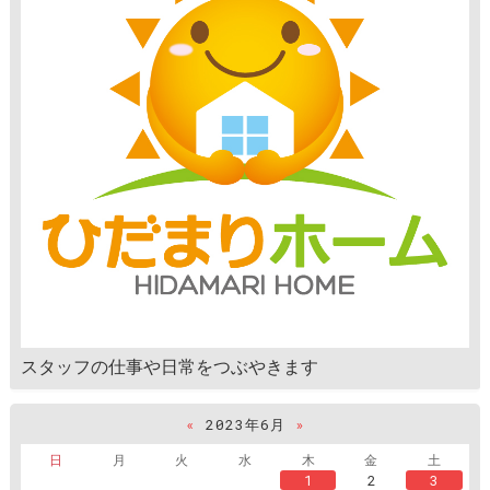
スタッフの仕事や日常をつぶやきます
«
2023年6月
»
日
月
火
水
木
金
土
1
2
3