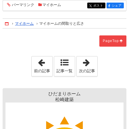
パーマリンク
マイホーム
entry1539
ポスト
シェア
entry1539
entry1539
マイホーム
マイホームの間取りと広さ
Home
PageTop
「住宅ローンの中身をしる勉強会」
「マイホーム計
前の記事
記事一覧
次の記事
ひだまりホーム
松崎建築