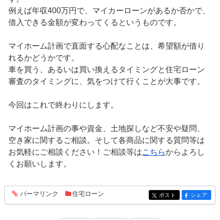
例えば年収400万円で、マイカーローンがあるか否かで、
借入できる金額が変わってくるというものです。
マイホーム計画で直面する心配なことは、希望額が借り
れるかどうかです。
車を買う、あるいは買い換えるタイミングと住宅ローン
審査のタイミングに、気をつけて行くことが大事です。
今回はこれで終わりにします。
マイホーム計画の事や資金、土地探しなど不安や疑問、
空き家に関するご相談。そして各商品に関する質問等は
お気軽にご相談ください！ご相談等は
こちら
からよろし
くお願いします。
パーマリンク
住宅ローン
entry1553
ポスト
シェア
entry1553
entry1553