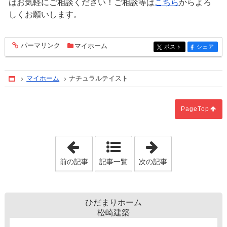
はお気軽にご相談ください！ご相談等は
こちら
からよろ
しくお願いします。
パーマリンク
マイホーム
entry1484
ポスト
シェア
entry1484
entry1484
マイホーム
ナチュラルテイスト
Home
PageTop
「固定資産税額から半額に」
「隣の庭木が越
前の記事
記事一覧
次の記事
ひだまりホーム
松崎建築