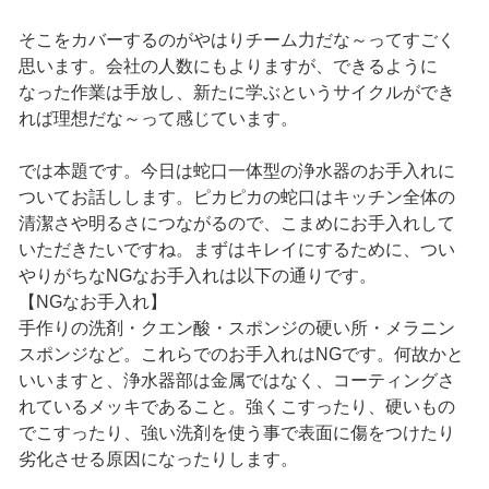
そこをカバーするのがやはりチーム力だな～ってすごく
思います。会社の人数にもよりますが、できるように
なった作業は手放し、新たに学ぶというサイクルができ
れば理想だな～って感じています。
では本題です。今日は蛇口一体型の浄水器のお手入れに
ついてお話しします。ピカピカの蛇口はキッチン全体の
清潔さや明るさにつながるので、こまめにお手入れして
いただきたいですね。まずはキレイにするために、つい
やりがちなNGなお手入れは以下の通りです。
【NGなお手入れ】
手作りの洗剤・クエン酸・スポンジの硬い所・メラニン
スポンジなど。これらでのお手入れはNGです。何故かと
いいますと、浄水器部は金属ではなく、コーティングさ
れているメッキであること。強くこすったり、硬いもの
でこすったり、強い洗剤を使う事で表面に傷をつけたり
劣化させる原因になったりします。