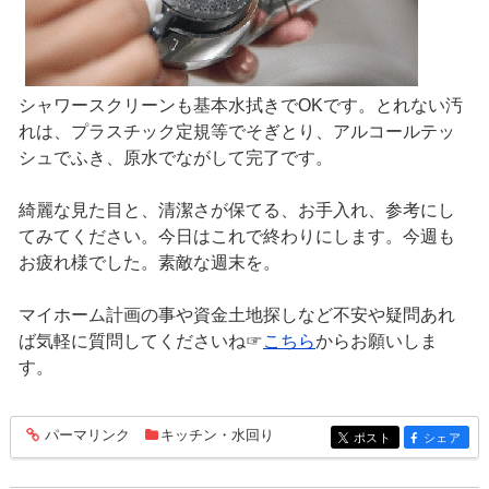
シャワースクリーンも基本水拭きでOKです。とれない汚
れは、プラスチック定規等でそぎとり、アルコールテッ
シュでふき、原水でながして完了です。
綺麗な見た目と、清潔さが保てる、お手入れ、参考にし
てみてください。今日はこれで終わりにします。今週も
お疲れ様でした。素敵な週末を。
マイホーム計画の事や資金土地探しなど不安や疑問あれ
ば気軽に質問してくださいね☞
こちら
からお願いしま
す。
パーマリンク
キッチン・水回り
entry378
ポスト
シェア
entry378
entry378