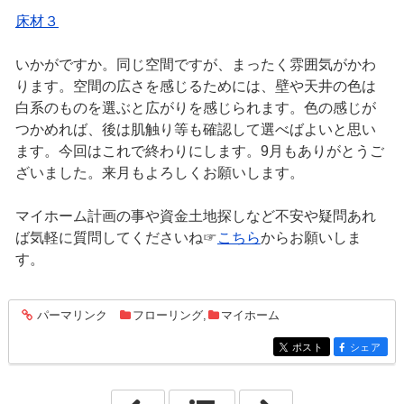
床材３
いかがですか。同じ空間ですが、まったく雰囲気がかわ
ります。空間の広さを感じるためには、壁や天井の色は
白系のものを選ぶと広がりを感じられます。色の感じが
つかめれば、後は肌触り等も確認して選べばよいと思い
ます。今回はこれで終わりにします。9月もありがとうご
ざいました。来月もよろしくお願いします。
マイホーム計画の事や資金土地探しなど不安や疑問あれ
ば気軽に質問してくださいね☞
こちら
からお願いしま
す。
パーマリンク
フローリング
,
マイホーム
entry389
ポスト
シェア
entry389
entry389
「2020年9月29日」
「2020年10月 1