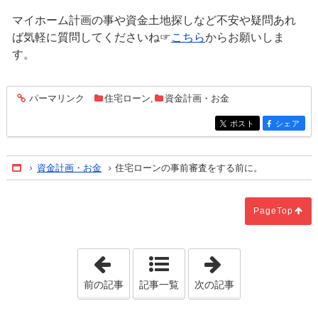
マイホーム計画の事や資金土地探しなど不安や疑問あれ
ば気軽に質問してくださいね☞
こちら
からお願いしま
す。
パーマリンク
住宅ローン
,
資金計画・お金
entry364
ポスト
シェア
entry364
entry364
資金計画・お金
住宅ローンの事前審査をする前に。
Home
PageTop
「台風10号に備えましょう。」
「かかりつけの
前の記事
記事一覧
次の記事