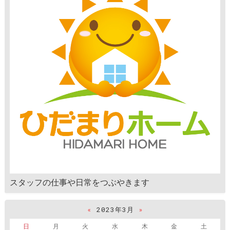
スタッフの仕事や日常をつぶやきます
«
2023年3月
»
日
月
火
水
木
金
土