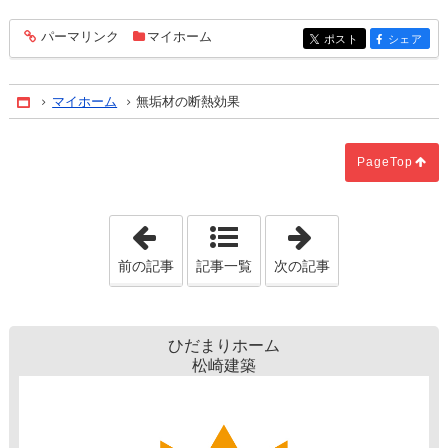
パーマリンク
マイホーム
entry1461
ポスト
シェア
entry1461
entry1461
マイホーム
無垢材の断熱効果
Home
PageTop
「ランドリールーム」
「家具の配置な
前の記事
記事一覧
次の記事
ひだまりホーム
松崎建築