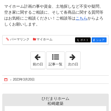
マイホーム計画の事や資金、土地探しなど不安や疑問、
空き家に関するご相談に、そして各商品に関する質問等
はお気軽にご相談ください！ご相談等は
こちら
からよろ
しくお願いします。
パーマリンク
マイホーム
entry1460
ポスト
シェア
entry1460
entry1460
「2023年3月18日」
「2023年3月21日
前の日
記事一覧
次の日
2023年3月20日
Home
ひだまりホーム
松崎建築