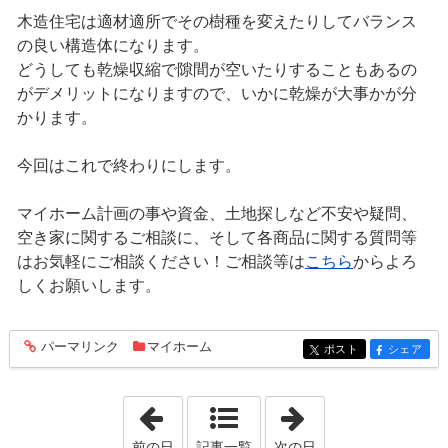
木造住宅は適材適所でその樹種を変えたりしてバランス
の良い構造体になります。
どうしても乾燥収縮で隙間が空いたりすることもあるの
がデメリットになりますので、いかに乾燥が大事かが分
かります。
今回はこれで終わりにします。
マイホーム計画の事や資金、土地探しなど不安や疑問、
空き家に関するご相談に、そして各商品に関する質問等
はお気軽にご相談ください！ご相談等は
こちら
からよろ
しくお願いします。
パーマリンク
マイホーム
entry1447
ポスト
シェア
entry1447
entry1447
「2023年3月 2日」
「2023年3月 4日
前の日
記事一覧
次の日