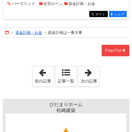
パーマリンク
住宅ローン
,
資金計画・お金
entry1455
ポスト
シェア
entry1455
entry1455
資金計画・お金
資金計画は一番大事
Home
PageTop
「断捨離しましょう」
「嬉しい助成金
前の記事
記事一覧
次の記事
ひだまりホーム
松崎建築