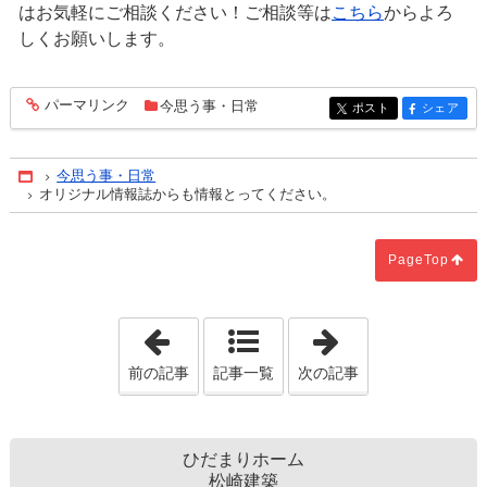
はお気軽にご相談ください！ご相談等は
こちら
からよろ
しくお願いします。
パーマリンク
今思う事・日常
entry1400
ポスト
シェア
entry1400
entry1400
今思う事・日常
Home
オリジナル情報誌からも情報とってください。
PageTop
「不動産売買契約後の変更など。」
「住宅ローン固
前の記事
記事一覧
次の記事
ひだまりホーム
松崎建築