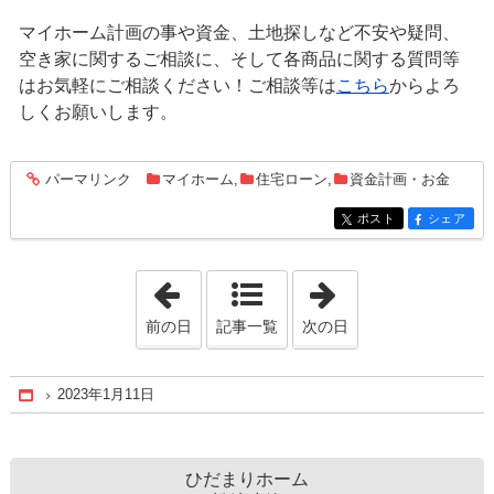
マイホーム計画の事や資金、土地探しなど不安や疑問、
空き家に関するご相談に、そして各商品に関する質問等
はお気軽にご相談ください！ご相談等は
こちら
からよろ
しくお願いします。
パーマリンク
マイホーム
,
住宅ローン
,
資金計画・お金
entry1402
ポスト
シェア
entry1402
entry1402
「2023年1月10日」
「2023年1月12日
前の日
記事一覧
次の日
2023年1月11日
Home
ひだまりホーム