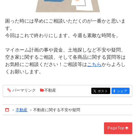
困った時には早めにご相談いただくのが一番かと思いま
す。
今回はこれで終わりにします。今週も素敵な時間を。
マイホーム計画の事や資金、土地探しなど不安や疑問、
空き家に関するご相談、そして各商品に関する質問等は
お気軽にご相談ください！ご相談等は
こちら
からよろし
くお願いします。
パーマリンク
不動産
entry1166
ポスト
シェア
entry1166
entry1166
不動産
不動産に関する不安や疑問
Home
PageTop