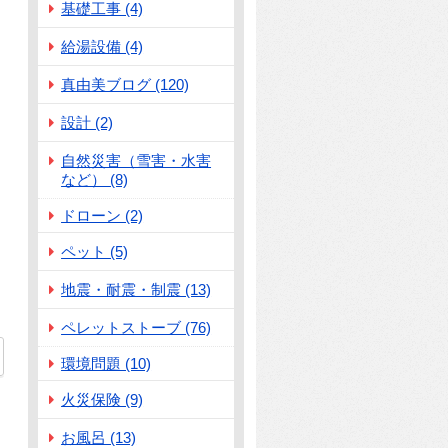
基礎工事 (4)
給湯設備 (4)
真由美ブログ (120)
設計 (2)
自然災害（雪害・水害
など） (8)
ドローン (2)
ペット (5)
地震・耐震・制震 (13)
ペレットストーブ (76)
5
環境問題 (10)
火災保険 (9)
お風呂 (13)