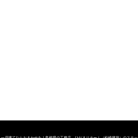
・一戸建てならおまかせを！島根県の工務店、ひだまりホーム（松崎建築）のスタッ