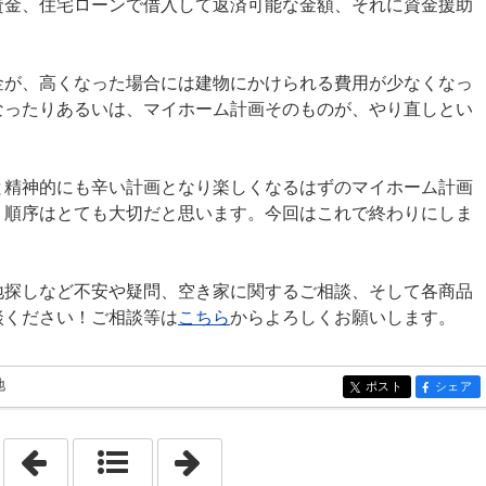
資金、住宅ローンで借入して返済可能な金額、それに資金援助
金が、高くなった場合には建物にかけられる費用が少なくなっ
なったりあるいは、マイホーム計画そのものが、やり直しとい
と精神的にも辛い計画となり楽しくなるはずのマイホーム計画
。順序はとても大切だと思います。今回はこれで終わりにしま
地探しなど不安や疑問、空き家に関するご相談、そして各商品
談ください！ご相談等は
こちら
からよろしくお願いします。
地
ポスト
シェア
entry1155
entry115
「2022年4月13日」
「2022年4月15日」