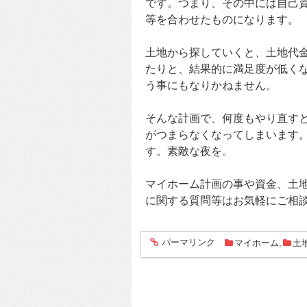
です。つまり、その中には自己
等を合わせたものになります。
土地から探していくと、土地代
たりと、結果的に満足度が低く
う事にもなりかねません。
そんな計画で、何度もやり直す
がつまらなくなってしまいます
す。素敵な夜を。
マイホーム計画の事や資金、土
に関する質問等はお気軽にご相
パーマリンク
マイホーム
,
土
entry1155