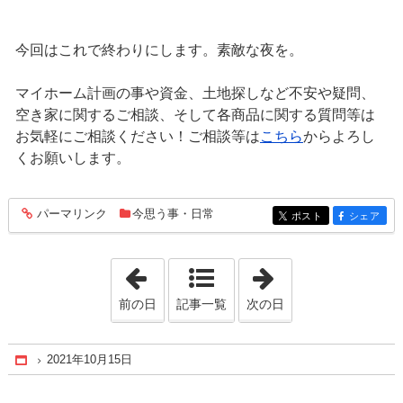
今回はこれで終わりにします。素敵な夜を。
マイホーム計画の事や資金、土地探しなど不安や疑問、
空き家に関するご相談、そして各商品に関する質問等は
お気軽にご相談ください！ご相談等は
こちら
からよろし
くお願いします。
パーマリンク
今思う事・日常
entry937
ポスト
シェア
entry937
entry937
「2021年10月14日」
「2021年10月16
前の日
記事一覧
次の日
2021年10月15日
Home