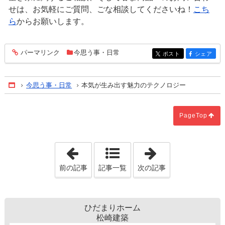
せは、お気軽にご質問、ごな相談してくださいね！
こち
ら
からお願いします。
パーマリンク
今思う事・日常
entry842
ポスト
シェア
entry842
entry842
今思う事・日常
本気が生み出す魅力のテクノロジー
Home
PageTop
「収納に便利なパントリーをつくりませ
「子育て世代で
前の記事
記事一覧
次の記事
ひだまりホーム
松崎建築