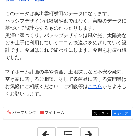
このデータは奥出雲町横田のデータになります。
パッシブデザインは経験や勘ではなく、実際のデータに
基づいて設計をするものだったりします。
奥深い家づくり。パッシブデザインは風や光、太陽光な
どを上手に利用していくエコと快適さをめざしていく設
計です。今回はこれで終わりにします。今週もお疲れ様
でした。
マイホーム計画の事や資金、土地探しなど不安や疑問、
空き家に関するご相談、そして各商品に関する質問等は
お気軽にご相談ください！ご相談等は
こちら
からよろし
くお願いします。
パーマリンク
マイホーム
entry866
ポスト
シェア
entry866
entry866
「2021年8月27日」
「2021年8月29日