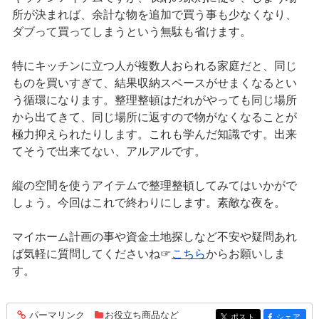
所が決まれば、余計な物を追加で買う事も少なくなり、
ダブって買ってしまうという無駄も省けます。
特にキッチンに立つ人が複数人おられる家庭だと、同じ
ものを買いすぎて、結果収納スペースがせまくなるとい
う循環になります。整理整頓はだれがやっても同じ場所
から出てきて、同じ場所に返すので物がなくなることが
極力抑えられたりします。これも学んだ知識です。出来
てそうで出来てない、アルアルです。
縦の空間を使うアイテムで整理整頓してみてはいかがで
しょう。今回はこれで終わりにします。素敵な夜を。
マイホーム計画の事や資金土地探しなど不安や疑問あれ
ば気軽に質問してくださいね☞
こちら
からお願いしま
す。
パーマリンク
お役立ち商品など
entry336
ポスト
シェア
entry336
entry336