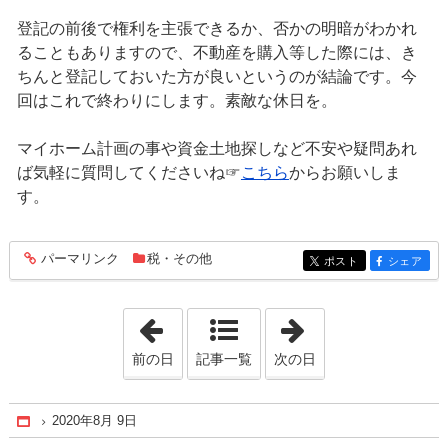
登記の前後で権利を主張できるか、否かの明暗がわかれ
ることもありますので、不動産を購入等した際には、き
ちんと登記しておいた方が良いというのが結論です。今
回はこれで終わりにします。素敵な休日を。
マイホーム計画の事や資金土地探しなど不安や疑問あれ
ば気軽に質問してくださいね☞
こちら
からお願いしま
す。
パーマリンク
税・その他
entry335
ポスト
シェア
entry335
entry335
「2020年8月 8日」
「2020年8月10日
前の日
記事一覧
次の日
2020年8月 9日
Home