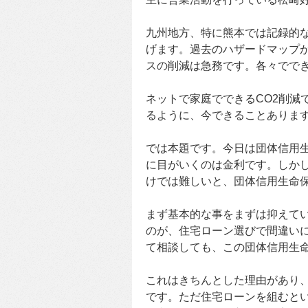
九州地方、特に熊本では記録的
げます。過去のハザードマップ
スの削減は急務です。各々でで
ネットで家庭でできるCO2削減
るように、今できることありま
では本題です。今日は団体信用
に目がいくのは金利です。しか
けでは難しいと、団体信用生命
まず基本的な事をまずは抑えて
のが、住宅ローン選びで間違い
て相談しても、この団体信用生
これはきちんとした理由があり
です。ただ住宅ローンを組むと