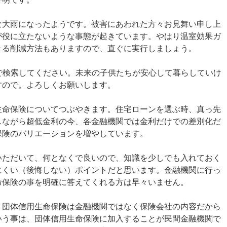
な大雨になったようです。被害にあわれた方々お見舞い申し上
が役に立たないような事態が起きています。やはり温室効果ガ
きる削減方法もありますので、直ぐに実行しましょう。
で検索してください。未来の子供たちが安心して暮らしていけ
すので。よろしくお願いします。
生命保険についてつぶやきます。住宅ローンを選ぶ時、真っ先
しながら超低金利の今、各金融機関では金利だけでの差別化だ
保険のバリエーションを増やしています。
いただいて、何となくで良いので、知識を少しでも入れておく
にくい（後悔しない）ポイントだと思います。金融機関に行っ
命保険の事を明確に答えてくれる方は早々いません。
、団体信用生命保険は金融機関ではなく保険会社の内容だから
いう事は、団体信用生命保険に加入することが民間金融機関で