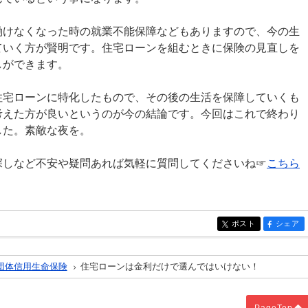
働けなくなった時の就業不能保障などもありますので、今の生
ていく方が賢明です。住宅ローンを組むときに保険の見直しを
しができます。
住宅ローンに特化したもので、その後の生活を保障していくも
考えた方が良いというのが今の結論です。今回はこれで終わり
した。素敵な夜を。
探しなど不安や疑問あれば気軽に質問してくださいね☞
こちら
ポスト
シェア
entry298
entry298
団体信用生命保険
住宅ローンは金利だけで選んではいけない！