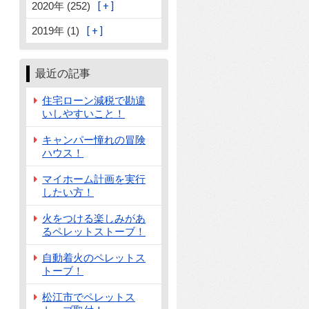
2020年 (252)
2019年 (1)
最近の記事
住宅ローン減税で勘違
いしやすいこと！
キャンパー憧れの冒険
ハウス！
マイホーム計画を実行
したい方！
火をつける楽しみがあ
るペレットストーブ！
自動着火のペレットス
トーブ！
松江市でペレットス