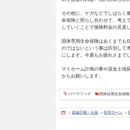
その他に、ケガなどでしばらく
命保険と照らし合わせて、考え
していくことで保険料金の見直
団体専用生命保険はあくまでも
のではないという事は区別して
にします。今週もお疲れさまで
マイホーム計画の事や資金土地
からお願いします。
パーマリンク
団体信用生命保険
entry298
資金計画・お金
住宅ローン
Home