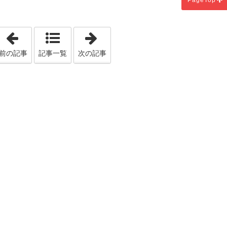
PageTop
「ネコちゃんが居ても安心な網戸！」
「賃貸住宅VS持ち家」
前の記事
記事一覧
次の記事