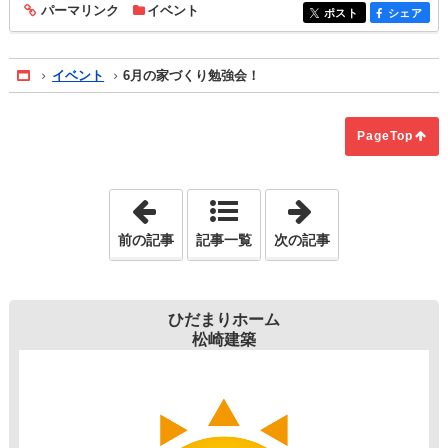
パーマリンク
イベント
entry1964
ポスト
シェア
entry1964
entry1964
イベント
6月の家づくり勉強会！
Home
PageTop
「不動産が売れるまで止まる原因！」
「政策金利が31
前の記事
記事一覧
次の記事
ひだまりホーム
松崎建築