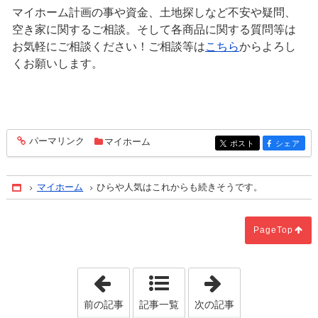
マイホーム計画の事や資金、土地探しなど不安や疑問、
空き家に関するご相談。そして各商品に関する質問等は
お気軽にご相談ください！ご相談等は
こちら
からよろし
くお願いします。
パーマリンク
マイホーム
entry1587
ポスト
シェア
entry1587
entry1587
マイホーム
ひらや人気はこれからも続きそうです。
Home
PageTop
「マイホームで知りたいのは総額！」
「ウォークスル
前の記事
記事一覧
次の記事