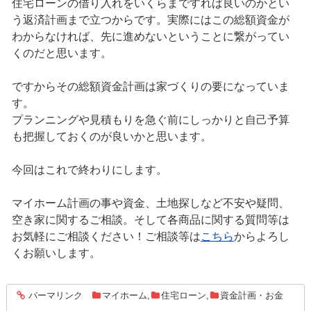
住宅ローンの借り入れをいくらまですれば良いのかとい
う返済計画まで立つからです。実際にはこの総額資金が
わからなければ、先に進めないということに繋がってい
くのだと思います。
ですからその総額資金計画は家づくりの要になっていま
す。
プランニングや見積もりを急ぐ前にしっかりと自己予算
も把握しておくのが良いかと思います。
今回はこれで終わりにします。
マイホーム計画の事や資金、土地探しなど不安や疑問、
空き家に関するご相談。そして各商品に関する質問等は
お気軽にご相談ください！ご相談等は
こちら
からよろし
くお願いします。
パーマリンク
マイホーム
,
住宅ローン
,
資金計画・お金
entry1586