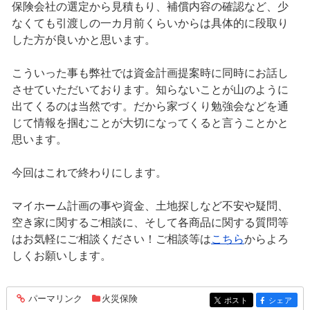
保険会社の選定から見積もり、補償内容の確認など、少
なくても引渡しの一カ月前くらいからは具体的に段取り
した方が良いかと思います。
こういった事も弊社では資金計画提案時に同時にお話し
させていただいております。知らないことが山のように
出てくるのは当然です。だから家づくり勉強会などを通
じて情報を掴むことが大切になってくると言うことかと
思います。
今回はこれで終わりにします。
マイホーム計画の事や資金、土地探しなど不安や疑問、
空き家に関するご相談に、そして各商品に関する質問等
はお気軽にご相談ください！ご相談等は
こちら
からよろ
しくお願いします。
パーマリンク
火災保険
entry1418
ポスト
シェア
entry1418
entry1418