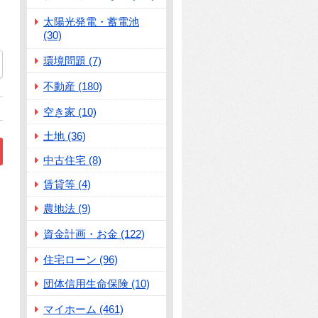
太陽光発電・蓄電池
(30)
環境問題 (7)
04
不動産 (180)
空き家 (10)
土地 (36)
中古住宅 (8)
賃貸等 (4)
農地法 (9)
資金計画・お金 (122)
住宅ローン (96)
団体信用生命保険 (10)
マイホーム (461)