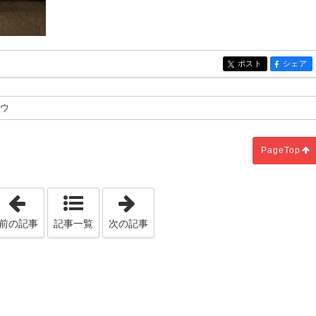
ポスト
シェア
entry1404
entry14
ドウ
PageTop
「頭金ゼロでもマイホーム計画は大丈夫！？」
「令和5年」
前の記事
記事一覧
次の記事