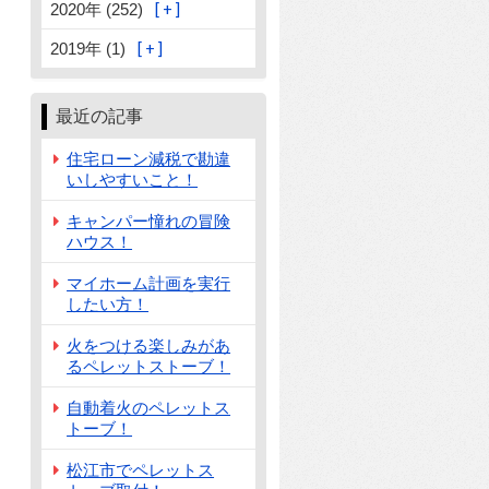
2020年 (252)
2019年 (1)
最近の記事
住宅ローン減税で勘違
いしやすいこと！
キャンパー憧れの冒険
ハウス！
マイホーム計画を実行
したい方！
火をつける楽しみがあ
るペレットストーブ！
自動着火のペレットス
トーブ！
松江市でペレットス