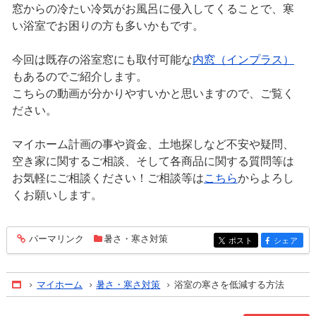
窓からの冷たい冷気がお風呂に侵入してくることで、寒
い浴室でお困りの方も多いかもです。
今回は既存の浴室窓にも取付可能な
内窓（インプラス）
もあるのでご紹介します。
こちらの動画が分かりやすいかと思いますので、ご覧く
ださい。
マイホーム計画の事や資金、土地探しなど不安や疑問、
空き家に関するご相談、そして各商品に関する質問等は
お気軽にご相談ください！ご相談等は
こちら
からよろし
くお願いします。
パーマリンク
暑さ・寒さ対策
entry1302
ポスト
シェア
entry1302
entry1302
マイホーム
暑さ・寒さ対策
浴室の寒さを低減する方法
Home