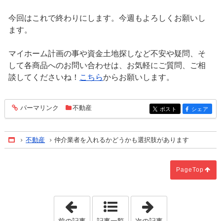
今回はこれで終わりにします。今週もよろしくお願いし
ます。
マイホーム計画の事や資金土地探しなど不安や疑問、そ
して各商品へのお問い合わせは、お気軽にご質問、ご相
談してくださいね！
こちら
からお願いします。
パーマリンク
不動産
entry534
ポスト
シェア
entry534
entry534
不動産
仲介業者を入れるかどうかも選択肢があります
Home
PageTop
「お家時間もスマート化で楽しく」
「注文住宅をお
前の記事
記事一覧
次の記事