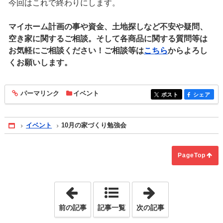
今回はこれで終わりにします。
マイホーム計画の事や資金、土地探しなど不安や疑問、
空き家に関するご相談。そして各商品に関する質問等は
お気軽にご相談ください！ご相談等は
こちら
からよろし
くお願いします。
パーマリンク
イベント
entry1909
ポスト
シェア
entry1909
entry1909
イベント
10月の家づくり勉強会
Home
PageTop
「マイホーム持つ時の援助資金について
「住宅ローン控
前の記事
記事一覧
次の記事