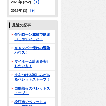
2020年 (252)
2019年 (1)
最近の記事
住宅ローン減税で勘違
いしやすいこと！
キャンパー憧れの冒険
ハウス！
マイホーム計画を実行
したい方！
火をつける楽しみがあ
るペレットストーブ！
自動着火のペレットス
トーブ！
松江市でペレットス