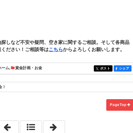
。
地探しなど不安や疑問、空き家に関するご相談。そして各商品
談ください！ご相談等は
こちら
からよろしくお願いします。
ホーム
,
資金計画・お金
ポスト
シェア
entry1902
entry19
会！
PageTop
「住宅ローン金利選択！」
「団体信用生命保険ってどれを選ぶ