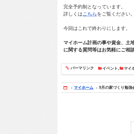
完全予約制となっています。
詳しくは
こちら
をご覧ください
今回はこれで終わりにします。
マイホーム計画の事や資金、土
に関する質問等はお気軽にご相
パーマリンク
イベント
,
マイ
entry1902
マイホーム
9月の家づくり勉強
Home