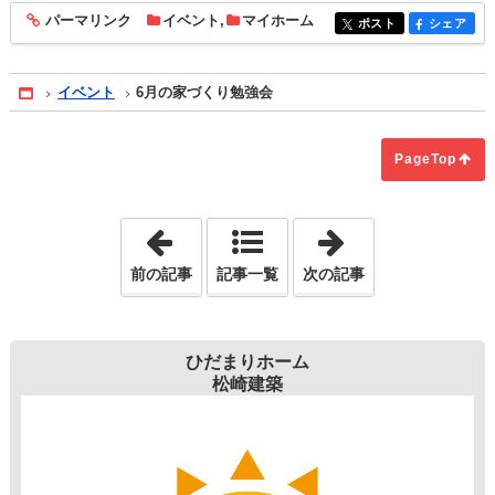
パーマリンク
イベント
,
マイホーム
entry1880
ポスト
シェア
entry1880
entry1880
イベント
6月の家づくり勉強会
Home
PageTop
「リバースモーゲージとリバースバック
「室内空間に変
前の記事
記事一覧
次の記事
ひだまりホーム
松崎建築