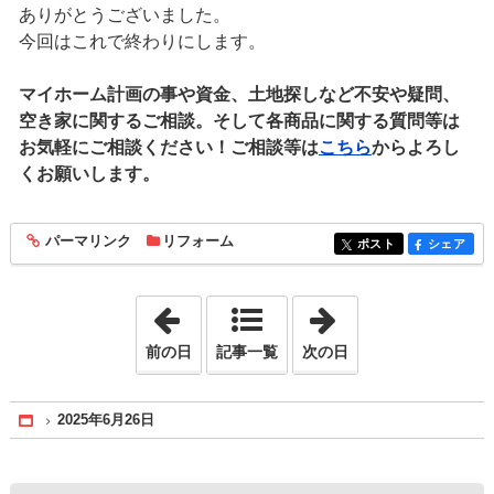
ありがとうございました。
今回はこれで終わりにします。
マイホーム計画の事や資金、土地探しなど不安や疑問、
空き家に関するご相談。そして各商品に関する質問等は
お気軽にご相談ください！ご相談等は
こちら
からよろし
くお願いします。
パーマリンク
リフォーム
entry1886
ポスト
シェア
entry1886
entry1886
「2025年6月19日」
「2025年7月 1日
前の日
記事一覧
次の日
2025年6月26日
Home