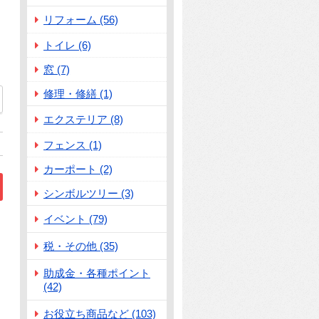
リフォーム (56)
トイレ (6)
窓 (7)
修理・修繕 (1)
92
エクステリア (8)
フェンス (1)
カーポート (2)
シンボルツリー (3)
イベント (79)
税・その他 (35)
助成金・各種ポイント
(42)
お役立ち商品など (103)