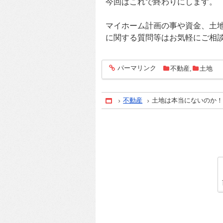
今回はこれで終わりにします。
マイホーム計画の事や資金、土
に関する質問等はお気軽にご相
パーマリンク
不動産
,
土地
entry1692
不動産
土地は本当にないのか
Home