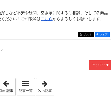
地探しなど不安や疑問、空き家に関するご相談。そして各商品
談ください！ご相談等は
こちら
からよろしくお願いします。
ポスト
シェア
entry1692
entry16
！？
PageTop
「猫も暖を取るペレットストーブ」
「ご契約前の準備！」
前の記事
記事一覧
次の記事