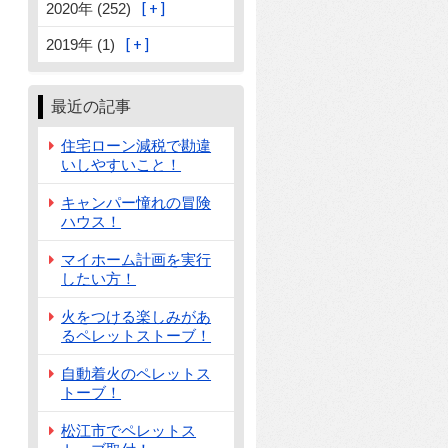
2020年 (252)
2019年 (1)
最近の記事
住宅ローン減税で勘違
いしやすいこと！
キャンパー憧れの冒険
ハウス！
マイホーム計画を実行
したい方！
火をつける楽しみがあ
るペレットストーブ！
自動着火のペレットス
トーブ！
松江市でペレットス