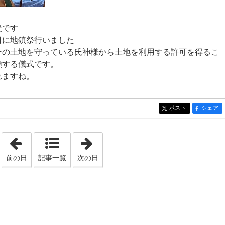
美です
日に地鎮祭行いました
その土地を守っている氏神様から土地を利用する許可を得るこ
願する儀式です。
れますね。
ポスト
シェア
entry1688
entry16
「2024年1月27日」
「2024年2月 5日」
前の日
記事一覧
次の日