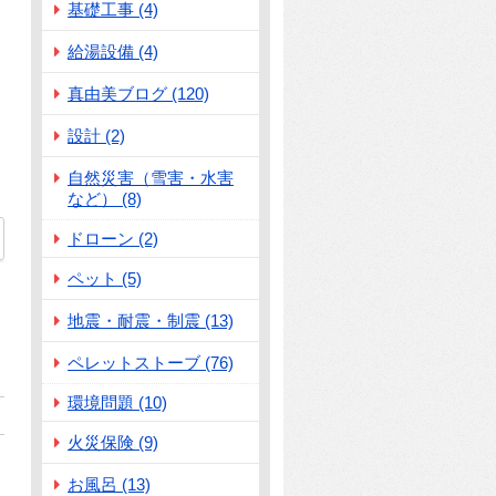
基礎工事 (4)
給湯設備 (4)
真由美ブログ (120)
設計 (2)
自然災害（雪害・水害
など） (8)
ドローン (2)
88
ペット (5)
地震・耐震・制震 (13)
ペレットストーブ (76)
環境問題 (10)
火災保険 (9)
お風呂 (13)