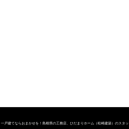
・一戸建てならおまかせを！島根県の工務店、ひだまりホーム（松崎建築）のスタッ