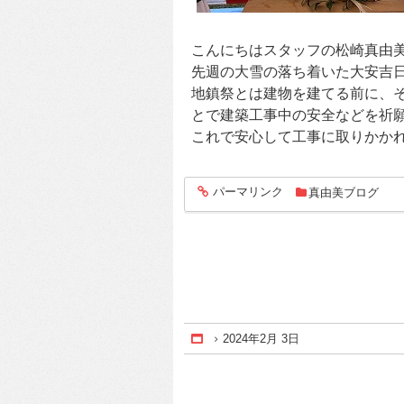
こんにちはスタッフの松崎真由
先週の大雪の落ち着いた大安吉
地鎮祭とは建物を建てる前に、
とで建築工事中の安全などを祈
これで安心して工事に取りかか
パーマリンク
真由美ブログ
entry1688
2024年2月 3日
Home