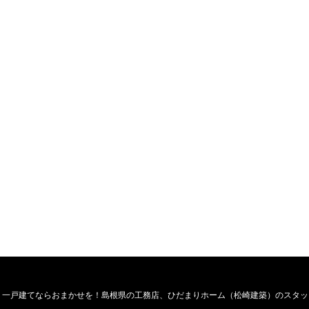
・一戸建てならおまかせを！島根県の工務店、ひだまりホーム（松崎建築）のスタッ