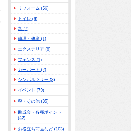
リフォーム (56)
42
トイレ (6)
窓 (7)
修理・修繕 (1)
エクステリア (8)
フェンス (1)
カーポート (2)
シンボルツリー (3)
イベント (79)
税・その他 (35)
助成金・各種ポイント
(42)
お役立ち商品など (103)