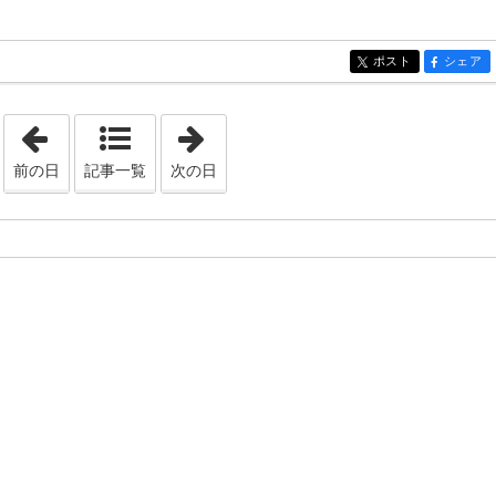
ポスト
シェア
entry1442
entry14
「2023年2月23日」
「2023年2月25日」
前の日
記事一覧
次の日