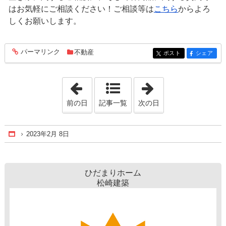
はお気軽にご相談ください！ご相談等は
こちら
からよろ
しくお願いします。
パーマリンク
不動産
entry1428
ポスト
シェア
entry1428
entry1428
「2023年2月 7日」
「2023年2月 9日
前の日
記事一覧
次の日
2023年2月 8日
Home
ひだまりホーム
松崎建築