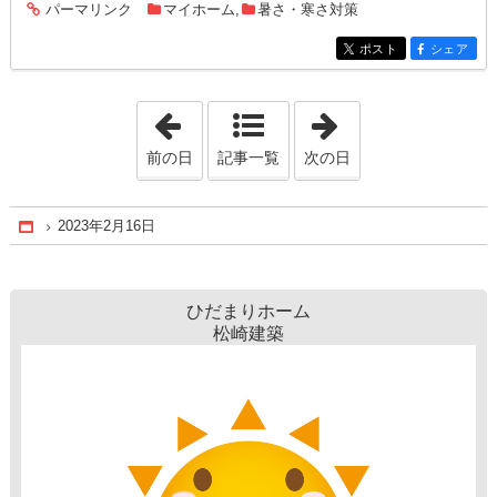
パーマリンク
マイホーム
,
暑さ・寒さ対策
entry1436
ポスト
シェア
entry1436
entry1436
「2023年2月15日」
「2023年2月17日
前の日
記事一覧
次の日
2023年2月16日
Home
ひだまりホーム
松崎建築