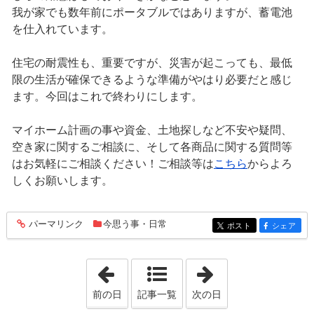
我が家でも数年前にポータブルではありますが、蓄電池
を仕入れています。
住宅の耐震性も、重要ですが、災害が起こっても、最低
限の生活が確保できるような準備がやはり必要だと感じ
ます。今回はこれで終わりにします。
マイホーム計画の事や資金、土地探しなど不安や疑問、
空き家に関するご相談に、そして各商品に関する質問等
はお気軽にご相談ください！ご相談等は
こちら
からよろ
しくお願いします。
パーマリンク
今思う事・日常
entry1427
ポスト
シェア
entry1427
entry1427
「2023年2月 4日」
「2023年2月 8日
前の日
記事一覧
次の日