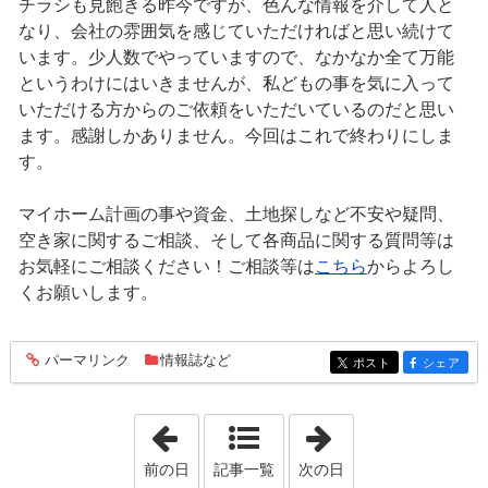
チラシも見飽きる昨今ですが、色んな情報を介して人と
なり、会社の雰囲気を感じていただければと思い続けて
います。少人数でやっていますので、なかなか全て万能
というわけにはいきませんが、私どもの事を気に入って
いただける方からのご依頼をいただいているのだと思い
ます。感謝しかありません。今回はこれで終わりにしま
す。
マイホーム計画の事や資金、土地探しなど不安や疑問、
空き家に関するご相談、そして各商品に関する質問等は
お気軽にご相談ください！ご相談等は
こちら
からよろし
くお願いします。
パーマリンク
情報誌など
entry1231
ポスト
シェア
entry1231
entry1231
「2022年6月29日」
「2022年7月 1日
前の日
記事一覧
次の日