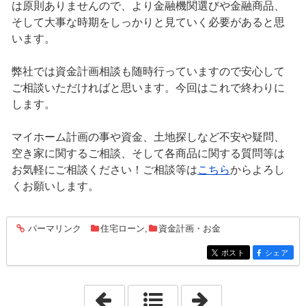
は原則ありませんので、より金融機関選びや金融商品、
そして大事な時期をしっかりと見ていく必要があると思
います。
弊社では資金計画相談も随時行っていますので安心して
ご相談いただければと思います。今回はこれで終わりに
します。
マイホーム計画の事や資金、土地探しなど不安や疑問、
空き家に関するご相談、そして各商品に関する質問等は
お気軽にご相談ください！ご相談等は
こちら
からよろし
くお願いします。
パーマリンク
住宅ローン
,
資金計画・お金
entry1222
ポスト
シェア
entry1222
entry1222
「2022年6月18日」
「2022年6月21日