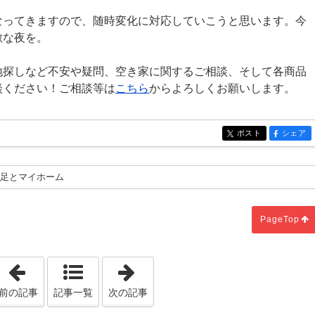
なってきますので、随時変化に対応していこうと思います。今
敵な夜を。
地探しなど不安や疑問、空き家に関するご相談、そして各商品
談ください！ご相談等は
こちら
からよろしくお願いします。
ポスト
シェア
entry1083
entry10
自足とマイホーム
PageTop
「マイホーム計画と金利の変動」
「家づくりを検討されている方へ！
前の記事
記事一覧
次の記事