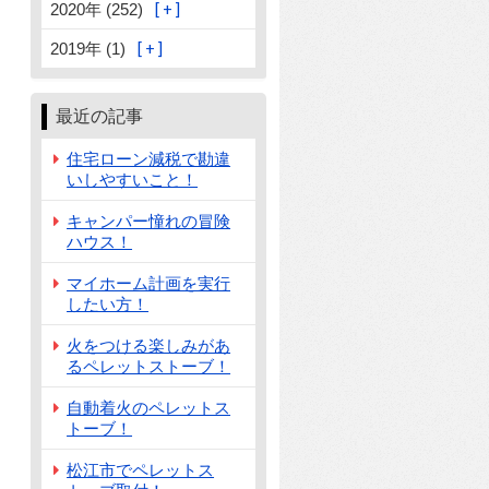
2020年 (252)
2019年 (1)
最近の記事
住宅ローン減税で勘違
いしやすいこと！
キャンパー憧れの冒険
ハウス！
マイホーム計画を実行
したい方！
火をつける楽しみがあ
るペレットストーブ！
自動着火のペレットス
トーブ！
松江市でペレットス