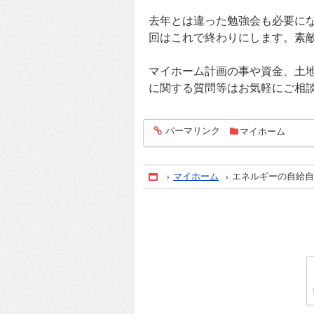
去年とは違った勉強会も必要に
回はこれで終わりにします。素
マイホーム計画の事や資金、土
に関する質問等はお気軽にご相
パーマリンク
マイホーム
entry1083
マイホーム
エネルギーの自給
Home