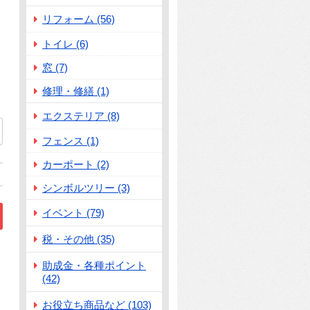
リフォーム (56)
トイレ (6)
窓 (7)
修理・修繕 (1)
エクステリア (8)
83
フェンス (1)
カーポート (2)
シンボルツリー (3)
イベント (79)
税・その他 (35)
収納の実例とポイントを紹介します！」
助成金・各種ポイント
(42)
お役立ち商品など (103)