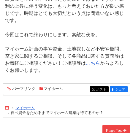
利の上昇に伴う変化は、もっと考えておいた方が良い感
じです。時期はとても大切だという点は間違いない感じ
です。
今回はこれで終わりにします。素敵な夜を。
マイホーム計画の事や資金、土地探しなど不安や疑問、
空き家に関するご相談、そして各商品に関する質問等は
お気軽にご相談ください！ご相談等は
こちら
からよろし
くお願いします。
パーマリンク
マイホーム
entry1077
ポスト
シェア
entry1077
entry1077
マイホーム
Home
自己資金をためるまでマイホーム建築は待てるのか？
PageTop