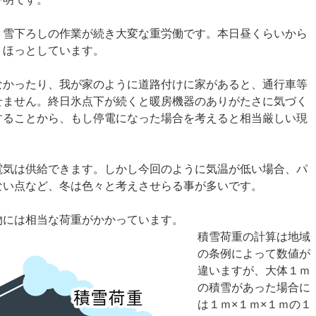
。雪下ろしの作業が続き大変な重労働です。本日昼くらいから
、ほっとしています。
なかったり、我が家のように道路付けに家があると、通行車等
せません。終日氷点下が続くと暖房機器のありがたさに気づく
することから、もし停電になった場合を考えると相当厳しい現
電気は供給できます。しかし今回のように気温が低い場合、パ
ない点など、冬は色々と考えさせらる事が多いです。
物には相当な荷重がかかっています。
積雪荷重の計算は地域
の条例によって数値が
違いますが、大体１ｍ
の積雪があった場合に
は１ｍ×１ｍ×１ｍの１