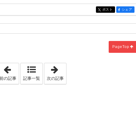
ポスト
シェア
entry517
entry517
上
PageTop
「注文住宅でおすすめのオプションとは？内装のオプション
「マイホーム計画！不安の原因はど
前の記事
記事一覧
次の記事