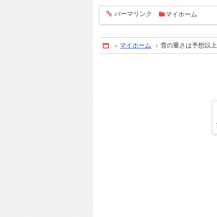
パーマリンク
マイホーム
entry517
マイホーム
雪の重さは予想以
Home