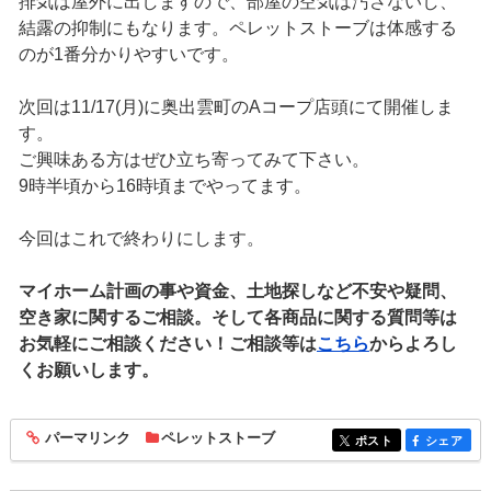
排気は屋外に出しますので、部屋の空気は汚さないし、
結露の抑制にもなります。ペレットストーブは体感する
のが1番分かりやすいです。
次回は11/17(月)に奥出雲町のAコープ店頭にて開催しま
す。
ご興味ある方はぜひ立ち寄ってみて下さい。
9時半頃から16時頃までやってます。
今回はこれで終わりにします。
マイホーム計画の事や資金、土地探しなど不安や疑問、
空き家に関するご相談。そして各商品に関する質問等は
お気軽にご相談ください！ご相談等は
こちら
からよろし
くお願いします。
パーマリンク
ペレットストーブ
entry1915
ポスト
シェア
entry1915
entry1915